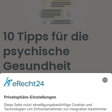
10 Tipps für die
psychische
Gesundheit
Jetzt direkt unterhalb herunterladen
>> PDF Downloaden <<