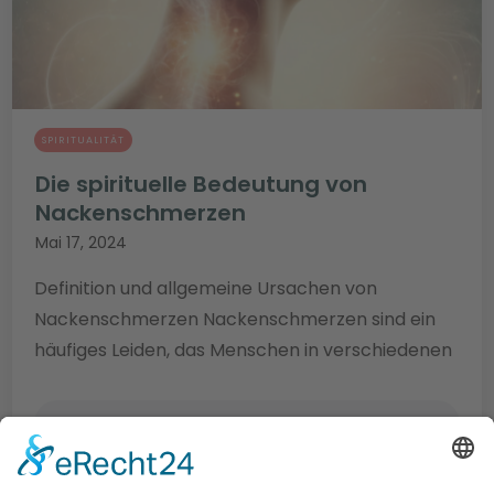
SPIRITUALITÄT
Die spirituelle Bedeutung von
Nackenschmerzen
Mai 17, 2024
Definition und allgemeine Ursachen von
Nackenschmerzen Nackenschmerzen sind ein
häufiges Leiden, das Menschen in verschiedenen
BEITRAG LEESEN