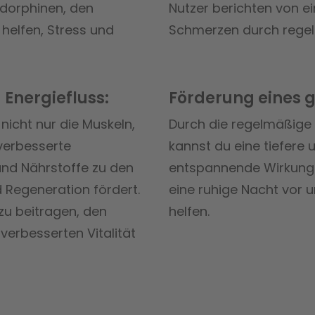
ndorphinen, den
Nutzer berichten von ei
helfen, Stress und
Schmerzen durch rege
Energiefluss:
Förderung eines 
nicht nur die Muskeln,
Durch die regelmäßige
 verbesserte
kannst du eine tiefere 
und Nährstoffe zu den
entspannende Wirkung d
d Regeneration fördert.
eine ruhige Nacht vor 
azu beitragen, den
helfen.
verbesserten Vitalität