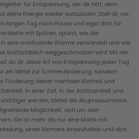
Begleiter für Entspannung, der dir hilft, dem
d deine Energie wieder aufzuladen. Stell dir vor,
 langen Tag nach Hause und legst dich für
ne Matte mit Spitzen, spürst, wie der
h in eine wohltuende Wärme verwandelt und wie
es buchstäblich weggeschmolzen wird. Mit der
st du dir diese Art von Entspannung jeden Tag
nur ein Mittel zur Schmerzlinderung, sondern
ur Förderung deiner mentalen Klarheit und
enheit. In einer Zeit, in der Achtsamkeit und
wichtiger werden, bietet die Akupressurmatte
efgreifende Möglichkeit, sich um dein
n. Sie ist mehr als nur eine Matte mit
 Einladung, einen Moment innezuhalten und dich