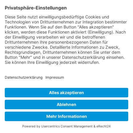
Mit Wassermelonen abnehmen! Geht
das?
Die Wassermelonen-Diät erfreut sich
zunehmender Beliebtheit, da sie als effektiver
Weg gilt,
[...]
Ernährung
Die perfekte Bikepacking-
Stauraumlösung: Warum die Wahl
zwischen Rahmentaschen und
Gepäckträgertaschen dein
Abenteuer entscheidet