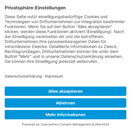
Unwohlseins anzugehen.
Eingerissene Mundwinkel sind mehr als nur
ein physisches Problem; sie sind ein Fenster in
unsere Seele und ein Aufruf, tiefer in unsere
eigene Heilung einzutauchen. Indem wir die
Botschaften unseres Körpers ernst nehmen
und uns um eine ganzheitliche Heilung
bemühen, eröffnen wir die Möglichkeit, zu
einem ausgeglicheneren, erfüllteren Leben zu
finden – ein Leben, in dem Harmonie und
Wohlbefinden in jedem Atemzug spürbar
sind.