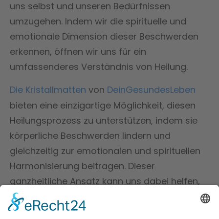
uns selbst und unseren Bedürfnissen
umzugehen. Indem wir die spirituelle und
emotionale Dimension dieser Beschwerden
erkennen, öffnen wir uns für ein
umfassenderes Verständnis von Heilung.
Die Kristallmatten
von
DeinGesundesLeben
bieten eine einzigartige Möglichkeit, diesen
Heilungsprozess zu unterstützen, indem sie
körperliche Beschwerden lindern und
gleichzeitig zur emotionalen und spirituellen
Harmonisierung beitragen. Dieser
ganzheitliche Ansatz kann uns dabei helfen,
nicht nur die Symptome zu behandeln,
sondern auch die tieferen Ursachen unseres