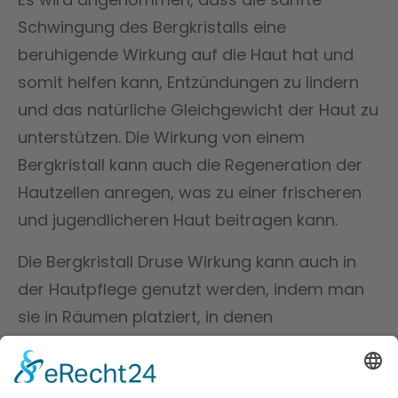
Schwingung des Bergkristalls eine
beruhigende Wirkung auf die Haut hat und
somit helfen kann, Entzündungen zu lindern
und das natürliche Gleichgewicht der Haut zu
unterstützen. Die Wirkung von einem
Bergkristall kann auch die Regeneration der
Hautzellen anregen, was zu einer frischeren
und jugendlicheren Haut beitragen kann.
Die Bergkristall Druse Wirkung kann auch in
der Hautpflege genutzt werden, indem man
sie in Räumen platziert, in denen
Hautpflegerituale durchgeführt werden. Die
Druse kann dabei helfen, eine Atmosphäre zu