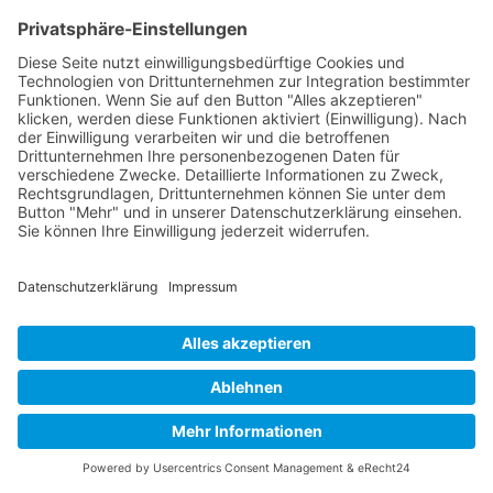
schaffen, die die Aufnahme von
Hautpflegeprodukten verbessert und die
Entspannung während der Pflegeroutine
fördert.
Darüber hinaus wird die Bergkristall Kette
Wirkung und die Bergkristall Armband
Wirkung oft unterschätzt, wenn es um die
Hautpflege geht. Das Tragen dieser
Schmuckstücke in direktem Hautkontakt kann
dazu beitragen, die energetische Qualität der
Haut zu verbessern und ihr Wohlbefinden zu
steigern.
Die Kristallmatte von
„DeinGesundesLeben.com“ –