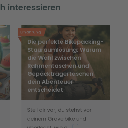
h interessieren
Ernährung
Die perfekte Bikepacking-
Stauraumlösung: Warum
die Wahl zwischen
Rahmentaschen und
Gepäckträgertaschen
dein Abenteuer
entscheidet
Stell dir vor, du stehst vor
deinem Gravelbike und
überlegst, wie du
[...]