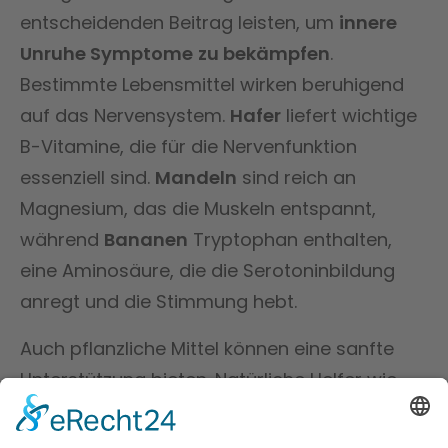
entscheidenden Beitrag leisten, um
innere
Unruhe Symptome
zu bekämpfen
.
Bestimmte Lebensmittel wirken beruhigend
auf das Nervensystem.
Hafer
liefert wichtige
B-Vitamine, die für die Nervenfunktion
essenziell sind.
Mandeln
sind reich an
Magnesium, das die Muskeln entspannt,
während
Bananen
Tryptophan enthalten,
eine Aminosäure, die die Serotoninbildung
anregt und die Stimmung hebt.
Auch pflanzliche Mittel können eine sanfte
Unterstützung bieten. Natürliche Helfer wie
Baldrian
,
Passionsblume
und
Lavendel
haben beruhigende Eigenschaften und