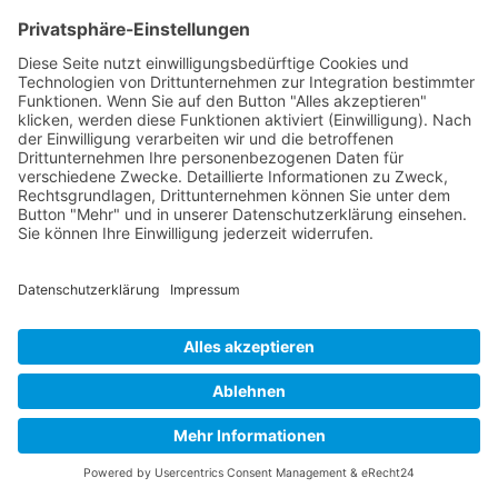
helfen,
Unruhezustände
zu reduzieren, ohne
Nebenwirkungen zu verursachen.
Rituale im Alltag schaffen Struktur und
fördern die innere Balance. Regelmäßiges
Journaling, bei dem du deine Gedanken und
Sorgen zu Papier bringst, hilft dir, deinen Kopf
frei zu bekommen. Ein warmes Bad am
Abend entspannt die Muskeln und bereitet
dich auf erholsamen Schlaf vor. Auch ein
Spaziergang an der frischen Luft wirkt
beruhigend, indem er die Gedanken klärt und
das Wohlbefinden steigert. Diese
Maßnahmen tragen positiv zur
Bekämpfung
innerer Unruhe
bei.