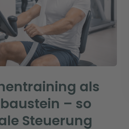
hentraining als
baustein – so
itale Steuerung