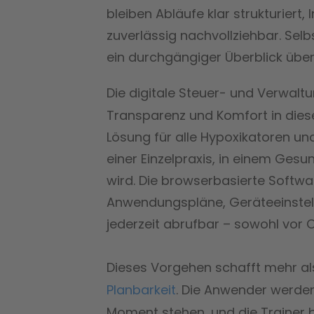
bleiben Abläufe klar strukturiert
zuverlässig nachvollziehbar. Sel
ein durchgängiger Überblick übe
Die digitale Steuer- und Verwal
Transparenz und Komfort in diese 
Lösung für alle Hypoxikatoren u
einer Einzelpraxis, in einem Gesu
wird. Die browserbasierte Softwar
Anwendungspläne, Geräteeinstel
jederzeit abrufbar – sowohl vor 
Dieses Vorgehen schafft mehr al
Planbarkeit
. Die Anwender werden
Moment stehen, und die Trainer b