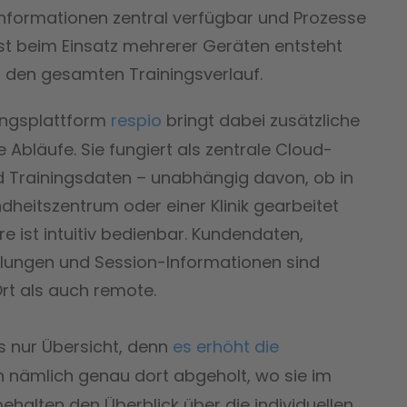
, Informationen zentral verfügbar und Prozesse
bst beim Einsatz mehrerer Geräten entsteht
r den gesamten Trainingsverlauf.
tungsplattform
respio
bringt dabei zusätzliche
Abläufe. Sie fungiert als zentrale Cloud-
nd Trainingsdaten – unabhängig davon, ob in
ndheitszentrum oder einer Klinik gearbeitet
e ist intuitiv bedienbar. Kundendaten,
lungen und Session-Informationen sind
Ort als auch remote.
s nur Übersicht, denn
es erhöht die
 nämlich genau dort abgeholt, wo sie im
ehalten den Überblick über die individuellen