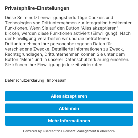
Kieferschmerzen.
Psychotherapie
und
Beratung
können helfen, die emotionalen
Ursachen von Kieferverspannungen zu
erkennen und zu behandeln. Durch das
Verständnis der
seelischen Bedeutung des
Kiefers
können Betroffene lernen, mit ihren
Emotionen besser umzugehen und den
Stress abzubauen.
Achtsamkeit
und
Meditation
sind ebenfalls
effektive Methoden, um den Stress zu
reduzieren und die
Spannung im Kiefer
zu
mindern. Durch regelmäßige Meditation und
Achtsamkeitsübungen kann ein Zustand der
inneren Ruhe erreicht werden, der sich positiv