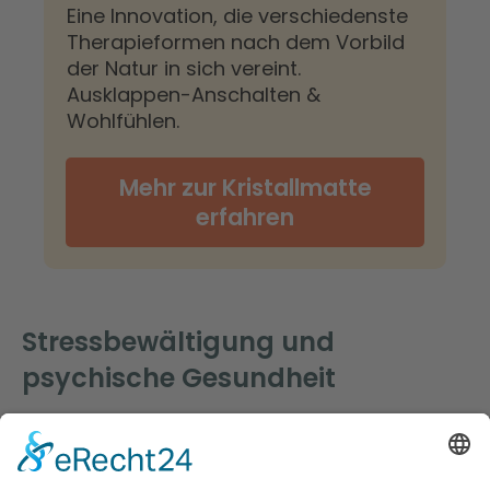
Eine Innovation, die verschiedenste
Therapieformen nach dem Vorbild
der Natur in sich vereint.
Ausklappen-Anschalten &
Wohlfühlen.
Mehr zur Kristallmatte
erfahren
Stressbewältigung und
psychische Gesundheit
Die Bewältigung von Stress ist ein wichtiger
Aspekt bei der Behandlung von