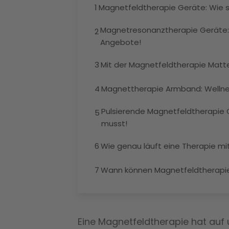
1
Magnetfeldtherapie Geräte: Wie s
Magnetresonanztherapie Geräte:
2
Angebote!
3
Mit der Magnetfeldtherapie Matt
4
Magnettherapie Armband: Welln
Pulsierende Magnetfeldtherapie Ge
5
musst!
6
Wie genau läuft eine Therapie m
7
Wann können Magnetfeldtherapi
Eine Magnetfeldtherapie hat auf