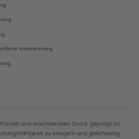
ing
osing
ng
haftliche Wahrnehmung
osing
m Wandel und wachsendem Druck geprägt ist,
stungsfähigkeit zu steigern und gleichzeitig