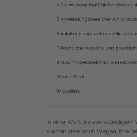
4
Die Wissenschaft hinter Microdos
5
Anwendungsbereiche von Microd
6
Anleitung zum sicheren Microdosi
7
Rechtliche Aspekte und gesellsc
8
Zukunftsperspektiven von Microd
9
Unser Fazit
10
Quellen:
In einer Welt, die von ständige
suchen viele nach Wegen, ihre Lei