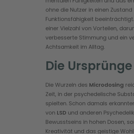
mentalen Fähigkeiten und das e
ohne die Nutzer in einen Zustand z
Funktionsfähigkeit beeinträchtig
einer Vielzahl von Vorteilen, daru
verbesserte Stimmung und ein ve
Achtsamkeit im Alltag.
Die Ursprünge
Die Wurzeln des
Microdosing
rei
Zeit, in der psychedelische Subst
spielten. Schon damals erkannte
von
LSD
und anderen Psychedelika,
Bewusstseins in hohen Dosen, son
Kreativität und das geistige Woh