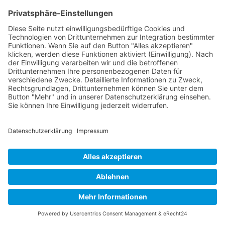
und ein Gefühl der inneren Ruhe und
Ausgeglichenheit zu fördern.
Ein ganzheitlicher Heilungsansatz ermutigt
dich auch, deine Lebensweise zu überdenken
und Anpassungen vorzunehmen, die dein
allgemeines Wohlbefinden verbessern. Dies
kann bedeuten,
toxische Beziehungen
zu
beenden, eine erfüllendere Arbeit zu suchen
oder Hobbys nachzugehen, die dir Freude
bereiten. Es geht darum, ein Leben zu
schaffen, das deine physische, emotionale
und spirituelle Gesundheit nährt.