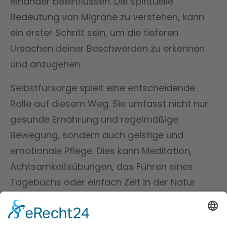
einander beeinflussen. Die spirituelle
Bedeutung von Migräne zu verstehen, kann
ein erster Schritt sein, um die tieferen
Ursachen deiner Beschwerden zu erkennen
und anzugehen.
Selbstfürsorge spielt eine entscheidende
Rolle auf diesem Weg. Sie umfasst nicht nur
gesunde Ernährung und regelmäßige
Bewegung, sondern auch geistige und
emotionale Pflege. Dies kann Meditation,
Achtsamkeitsübungen, das Führen eines
Tagebuchs oder einfach Zeit in der Natur
umfassen. Jede dieser Aktivitäten hilft, Stress
zu reduzieren, emotionale Blockaden zu lösen