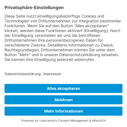
besonders nützlich für die Heilung des
rechten Knies sein kann. Solche Übungen
können tiefgehende Entspannung fördern
und den Heilungsprozess unterstützen, indem
sie Stress und Entzündungen reduzieren.
Eine effektive Methode ist die Visualisierung,
bei der man sich das rechte Knie gesund und
stark vorstellt. Diese Form der Meditation
kann gezielt zur Heilung des rechten Knies
eingesetzt werden, indem man sich vorstellt,
wie
Heilungsenergie
in das Knie strömt und
alle Schmerzen und Beschwerden auflöst.
Eine solche positive Visualisierung kann,
regelmäßig praktiziert, dazu beitragen, die