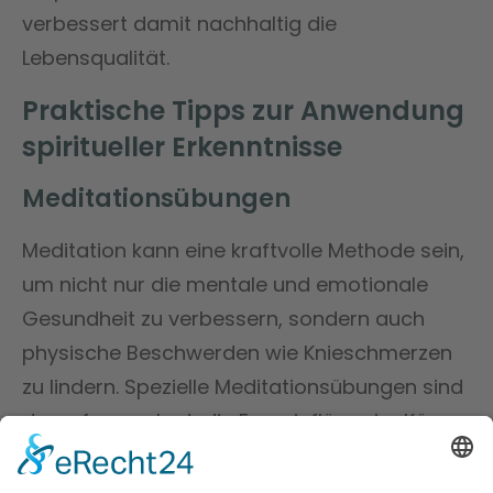
verbessert damit nachhaltig die
Lebensqualität.
Praktische Tipps zur Anwendung
spiritueller Erkenntnisse
Meditationsübungen
Meditation kann eine kraftvolle Methode sein,
um nicht nur die mentale und emotionale
Gesundheit zu verbessern, sondern auch
physische Beschwerden wie Knieschmerzen
zu lindern. Spezielle Meditationsübungen sind
darauf ausgelegt, die Energieflüsse im Körper
zu harmonisieren und die
Selbstheilungskräfte zu aktivieren, was