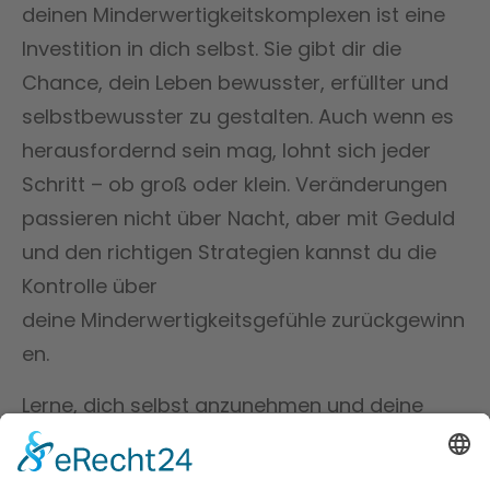
deinen Minderwertigkeitskomplexen ist eine
Investition in dich selbst. Sie gibt dir die
Chance, dein Leben bewusster, erfüllter und
selbstbewusster zu gestalten. Auch wenn es
herausfordernd sein mag, lohnt sich jeder
Schritt – ob groß oder klein. Veränderungen
passieren nicht über Nacht, aber mit Geduld
und den richtigen Strategien kannst du die
Kontrolle über
deine Minderwertigkeitsgefühle zurückgewinn
en.
Lerne, dich selbst anzunehmen und deine
Stärken zu erkennen. Jeder Mensch hat
einzigartige Fähigkeiten und Qualitäten –