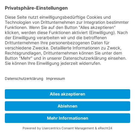
auch du. Die Überwindung
von Minderwertigkeitskomplexen bedeutet,
diese Qualitäten zu entdecken und zu
schätzen. Verändere deine Perspektive,
akzeptiere dich so, wie du bist, und erlaube
dir, ein Leben ohne ständige Selbstzweifel zu
führen.
Dein Weg zu mehr
Selbstvertrauen
mit
DeinGesundesLeben
DeinGesundesLeben
ist dein Partner auf
dem Weg zu mehr Selbstbewusstsein und
einem stabilen Selbstwertgefühl: