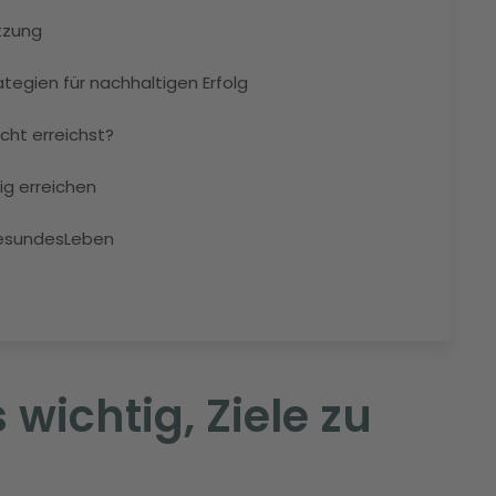
tzung
ategien für nachhaltigen Erfolg
icht erreichst?
tig erreichen
GesundesLeben
 wichtig, Ziele zu