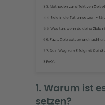
3
3. Methoden zur effektiven Zielse
4
4. Ziele in die Tat umsetzen – Str
5
5. Was tun, wenn du deine Ziele n
6
6. Fazit: Ziele setzen und nachhal
7
7. Dein Weg zum Erfolg mit Dein
8
FAQ’s
1. Warum ist es
setzen?